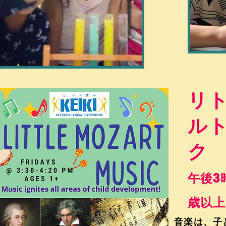
リ
ル
ク
午後3時
歳以上
音楽は、子