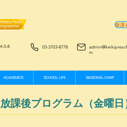
-5-8
03-3703-8778
admin@keikipresc
m
ACADEMICS
SCHOOL LIFE
SEASONAL CAMP
放課後プログラム（金曜日