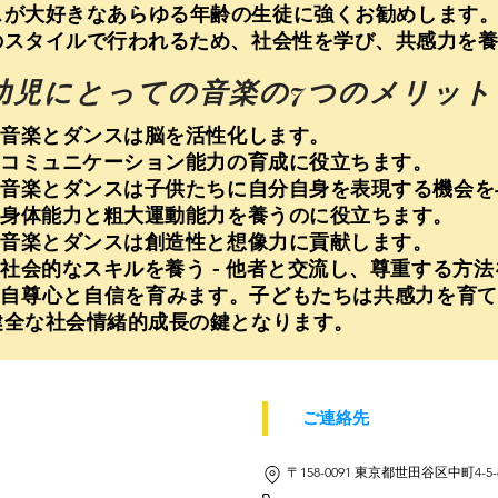
スが大好きなあらゆる年齢の生徒に強くお勧めします
のスタイルで行われるため、社会性を学び、共感力を
幼児にとっての音楽の7つのメリット
• 音楽とダンスは脳を活性化します。
• コミュニケーション能力の育成に役立ちます。
• 音楽とダンスは子供たちに自分自身を表現する機会
• 身体能力と粗大運動能力を養うのに役立ちます。
• 音楽とダンスは創造性と想像力に貢献します。
• 社会的なスキルを養う - 他者と交流し、尊重する方
• 自尊心と自信を育みます。子どもたちは共感力を育
健全な社会情緒的成長の鍵となります。
ご連絡先
〒158-0091 東京都世田谷区中町4-5-