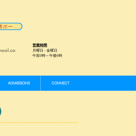
保護者ポータル
営業時間
hool.co
月曜日 - 金曜日
午前9時～午後6時
ADMISSIONS
CONNECT
）