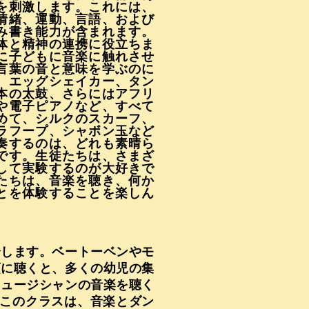
を刺激します。これには、
情緒、運動、言語、および
み書き能力が含まれます。
体と精神の連携に役立ちま
に子どもに音楽に触れさせ
言葉の音と意味を学ぶのに
。エッグシェイカー、タン
本の太鼓、さらにはアフリ
や電子ピアノなど、すべて
めて、シルクのスカーフ、
ラフープ、シャボン玉など
奏するのは、どれも素晴ら
です。生徒たちは、さまざ
して実験するのが大好きで
たちは、音楽を聴き、何か
とを体験することを楽しん
介します。ベートーベンやモ
頃に聴くと、多くの幼児の集
ミュージシャンの音楽を聴く
このクラスは、音楽とダン