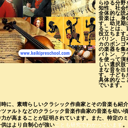
らゆる分野
知性、社会
全体的な読
音楽は、身
す。幼児期
ることは、
役立ちます
バリン、日
カのボンゴ
の楽器を集
バトン、フ
を使って演
しい選択肢
まな音を出
す。子ども
具体的なこ
でいます。
同時に、素晴らしいクラシック作曲家とその音楽も紹
ーツァルトなどのクラシック音楽作曲家の音楽を幼い
中力が高まることが証明されています。また、特定の
子供はより
自制心が強い
。
ことも研究でわかっています